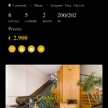
Lombardia
Milano
Sempione - Fiera - City Life
6
5
2
200/202
LOCALI
CAMERE
BAGNI
M²
Prezzo
€ 2.900