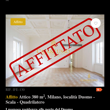
Affitto
RIF. IFE-130
2
Affitto
Attico 380 m
, Milano, località Duomo -
Scala - Quadrilatero
Lussuosa residenza alle porte del Duomo