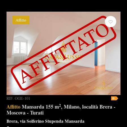
Affitto
RIF. OGE-101
2
Affitto
Mansarda 155 m
, Milano, località Brera -
Moscova - Turati
Brera, via Solferino Stupenda Mansarda