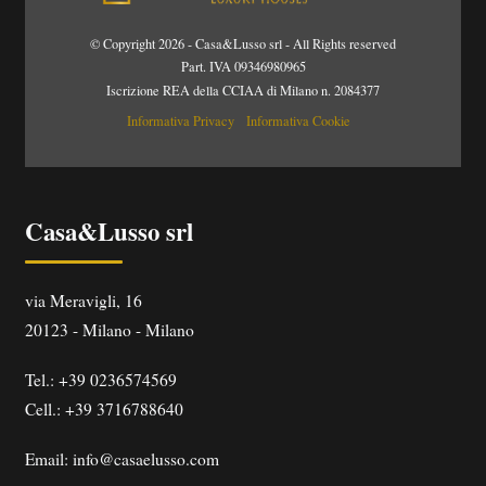
© Copyright 2026 - Casa&Lusso srl - All Rights reserved
Part. IVA 09346980965
Iscrizione REA della CCIAA di Milano n. 2084377
Informativa Privacy
Informativa Cookie
Casa&Lusso srl
via Meravigli, 16
20123
-
Milano
-
Milano
Tel.:
+39 0236574569
Cell.: +39 3716788640
Email:
info@casaelusso.com