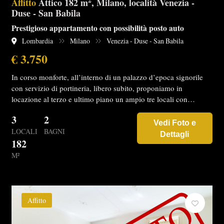
2
Affitto
Attico 182 m
, Milano, località Venezia -
Duse - San Babila
Prestigioso appartamento con possibilità posto auto
Lombardia
Milano
Venezia - Duse - San Babila
€ 3.750
In corso monforte, all’interno di un palazzo d’epoca signorile
con servizio di portineria, libero subito, proponiamo in
locazione al terzo e ultimo piano un ampio tre locali con…
3
2
Vedi Foto e
LOCALI
BAGNI
Dettagli
182
M²
Affitto