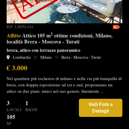
RIF. LHFH-434
2
Affitto
Attico 105 m
ottime condizioni, Milano,
località Brera - Moscova - Turati
brera, attico con terrazzo panoramico
Lombardia
Milano
Brera - Moscova - Turati
€ 3.000
Nel quartiere più esclusivo di milano e nella via più tranquilla di
brera, con doppia esposizione ad est e sud, proponiamo un
attico su due piani, unico nel suo genere, finemente…
3
1
Vedi Foto e
LOCALI
BAGNI
Dettagli
105
M²