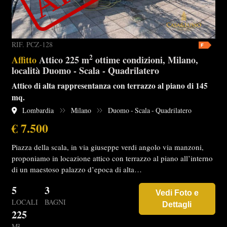
RIF. PCZ-128
2
Affitto
Attico 225 m
ottime condizioni, Milano,
località Duomo - Scala - Quadrilatero
Attico di alta rappresentanza con terrazzo al piano di 145
mq.
Lombardia
Milano
Duomo - Scala - Quadrilatero
€ 7.500
Piazza della scala, in via giuseppe verdi angolo via manzoni,
proponiamo in locazione attico con terrazzo al piano all’interno
di un maestoso palazzo d’epoca di alta…
5
3
Vedi Foto e
LOCALI
BAGNI
Dettagli
225
M²