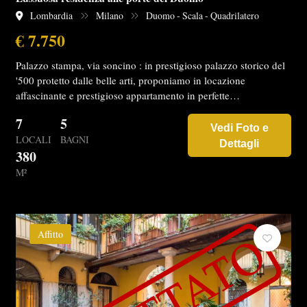
Lombardia
Milano
Duomo - Scala - Quadrilatero
€ 7.750
Palazzo stampa, via soncino : in prestigioso palazzo storico del
'500 protetto dalle belle arti, proponiamo in locazione
affascinante e prestigioso appartamento in perfette…
7
5
Vedi Foto e
LOCALI
BAGNI
Dettagli
380
M²
Affitto