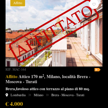
Affitto
RIF. MAC-164
2
Affitto
Attico 170 m
, Milano, località Brera -
Moscova - Turati
Brera,favoloso attico con terrazzo al piano di 80 mq.
Lombardia
Milano
Brera - Moscova - Turati
€ 4.000