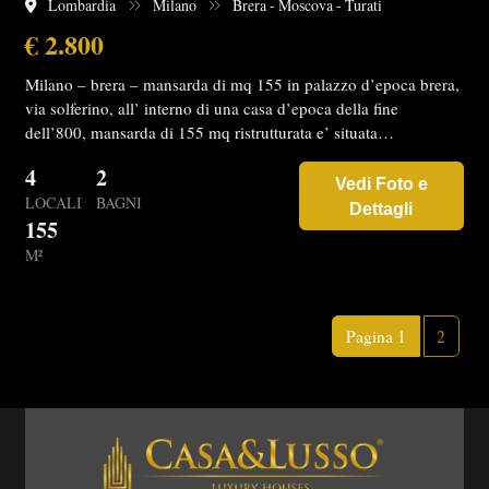
Lombardia
Milano
Brera - Moscova - Turati
€ 2.800
Milano – brera – mansarda di mq 155 in palazzo d’epoca brera,
via solferino, all’ interno di una casa d’epoca della fine
dell’800, mansarda di 155 mq ristrutturata e’ situata…
4
2
Vedi Foto e
LOCALI
BAGNI
Dettagli
155
M²
Pagina 1
2